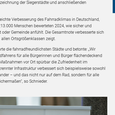
szeichnung der Siegerstädte und anschließenden
 leichte Verbesserung des Fahrradklimas in Deutschland,
e. 213.000 Menschen bewerteten 2024, wie sicher und
dt oder Gemeinde anfühlt. Die Gesamtnote verbesserte sich
in allen Ortsgrößenklassen zeigt.
te die fahrradfreundlichsten Städte und betonte: „Wir
Radfahrens für alle Bürgerinnen und Bürger flächendeckend
e Maßnahmen vor Ort spürbar die Zufriedenheit im
trennter Infrastruktur verbessert sich beispielsweise sowohl
der – und das nicht nur auf dem Rad, sondern für alle
eichermaßen“, so Schnieder.