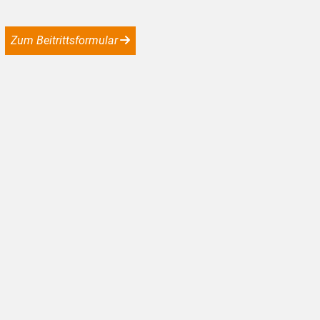
Zum Beitrittsformular
Bundesverkehrsminister Patrick Schnieder spricht zu den Ergebnissen des ADF