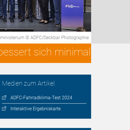
rsministerium © ADFC/Deckbar Photographie
essert sich minimal
Medien zum Artikel
ADFC-Fahrradklima-Test 2024
Interaktive Ergebniskarte