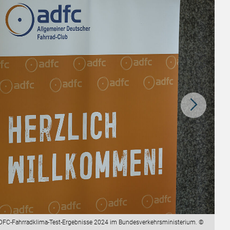
DFC-Fahrradklima-Test-Ergebnisse 2024 im Bundesverkehrsministerium. ©