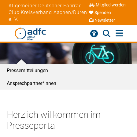
Mitglied werden
Allgemeiner Deutscher Fahrrad-
Club Kreisverband Aachen/Düren
Spenden
e. V.
Newsletter
Pressemitteilungen
Ansprechpartner*innen
Herzlich willkommen im
Presseportal