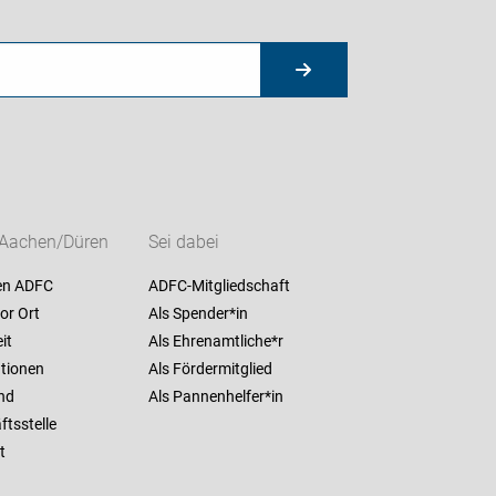
Aachen/Düren
Sei dabei
en ADFC
ADFC-Mitgliedschaft
or Ort
Als Spender*in
it
Als Ehrenamtliche*r
ationen
Als Fördermitglied
nd
Als Pannenhelfer*in
tsstelle
t