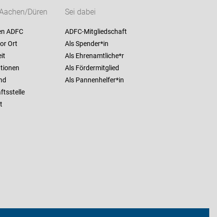
Aachen/Düren
Sei dabei
en ADFC
ADFC-Mitgliedschaft
or Ort
Als Spender*in
it
Als Ehrenamtliche*r
ationen
Als Fördermitglied
nd
Als Pannenhelfer*in
tsstelle
t