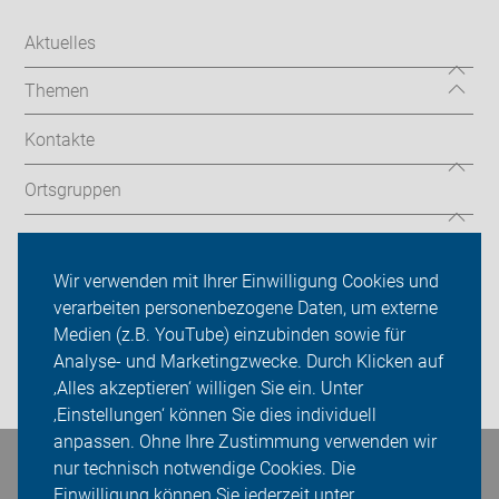
Aktuelles
Themen
Kontakte
Ortsgruppen
ADFC Aachen/Düren
Wir verwenden mit Ihrer Einwilligung Cookies und
Sei dabei
verarbeiten personenbezogene Daten, um externe
Medien (z.B. YouTube) einzubinden sowie für
Presse
Analyse- und Marketingzwecke. Durch Klicken auf
Login
‚Alles akzeptieren‘ willigen Sie ein. Unter
‚Einstellungen‘ können Sie dies individuell
anpassen. Ohne Ihre Zustimmung verwenden wir
nur technisch notwendige Cookies. Die
Bleiben Sie in Kontakt
Einwilligung können Sie jederzeit unter