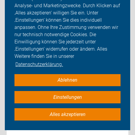
Analyse- und Marketingzwecke. Durch Klicken auf
‚Alles akzeptieren‘ willigen Sie ein. Unter
‚Einstellungen‘ können Sie dies individuell
anpassen. Ohne Ihre Zustimmung verwenden wir
nur technisch notwendige Cookies. Die
Einwilligung können Sie jederzeit unter
‚Einstellungen‘ widerrufen oder ändern. Alles
Weitere finden Sie in unserer
Datenschutzerklärung.
Wo bekomme ich ein gutes Fahrrad?
Ablehnen
Fahrräder werden in vielen Geschäften angeboten:
im Fahrradladen, im Bau- oder Supermarkt, im
Einstellungen
Internet oder auf…
Alles akzeptieren