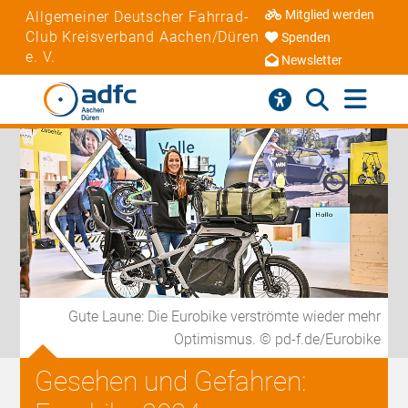
Mitglied werden
Allgemeiner Deutscher Fahrrad-
Club Kreisverband Aachen/Düren
Spenden
e. V.
Newsletter
Gute Laune: Die Eurobike verströmte wieder mehr
Optimismus. © pd-f.de/Eurobike
Gesehen und Gefahren: