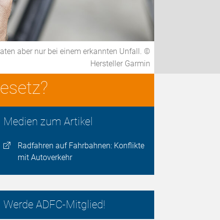
aten aber nur bei einem erkannten Unfall. ©
Hersteller Garmin
Gesetz?
Medien zum Artikel
Radfahren auf Fahrbahnen: Konflikte
mit Autoverkehr
Werde ADFC-Mitglied!