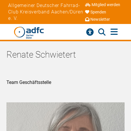
Mitglied werden
Allgemeiner Deutscher Fahrrad-
Club Kreisverband Aachen/Düren
Spenden
e. V.
Newsletter
Renate Schwietert
Team Geschäftsstelle