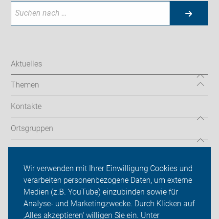
Aktuelles
Themen
Kontakte
Ortsgruppen
ADFC Aachen/Düren
Wir verwenden mit Ihrer Einwilligung Cookies und
Sei dabei
verarbeiten personenbezogene Daten, um externe
Medien (z.B. YouTube) einzubinden sowie für
Presse
Analyse- und Marketingzwecke. Durch Klicken auf
Login
‚Alles akzeptieren‘ willigen Sie ein. Unter