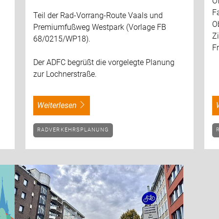
O
F
Teil der Rad-Vorrang-Route Vaals und
O
Premiumfußweg Westpark (Vorlage FB
Z
68/0215/WP18).
F
Der ADFC begrüßt die vorgelegte Planung
zur Lochnerstraße.
weiterlesen
RADVERKEHRSPLANUNG