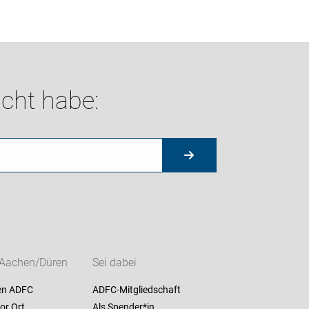
cht habe:
Aachen/Düren
Sei dabei
en ADFC
ADFC-Mitgliedschaft
or Ort
Als Spender*in