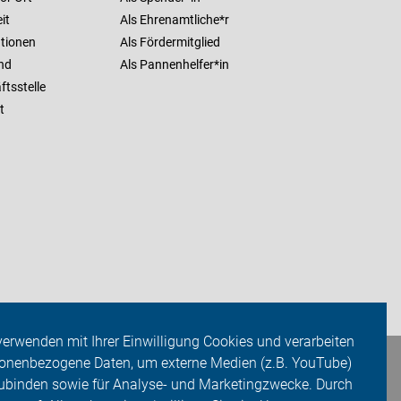
it
Als Ehrenamtliche*r
ationen
Als Fördermitglied
nd
Als Pannenhelfer*in
tsstelle
t
verwenden mit Ihrer Einwilligung Cookies und verarbeiten
onenbezogene Daten, um externe Medien (z.B. YouTube)
ubinden sowie für Analyse- und Marketingzwecke. Durch