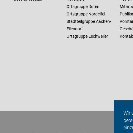
Ortsgruppe Düren
Mitarbe
Ortsgruppe Nordeifel
Publik
Stadtteilgruppe Aachen-
Vorsta
Eilendorf
Geschäf
Ortsgruppe Eschweiler
Kontak
Wir 
pers
einz